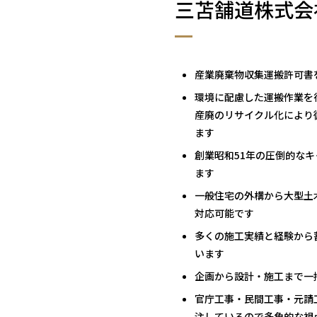
三苫舗道株式会
産業廃棄物収集運搬許可書
環境に配慮した運搬作業を
産廃のリサイクル化により
ます
創業昭和51年の圧倒的な
ます
一般住宅の外構から大型土
対応可能です
多くの施工実績と経験から
います
企画から設計・施工まで一
官庁工事・民間工事・元請
注しているので多角的な視