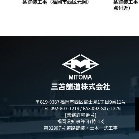
某舗装工事（福岡市西区元岡）
某舗装工事
点付近）
〒819-0387 福岡市西区富士見1丁目9番11号
TEL:092-807-1219 / FAX:092-807-1279
[業務許可番号]
福岡県知事許可(特-23)
第32907号 道路舗装・土木一式工事